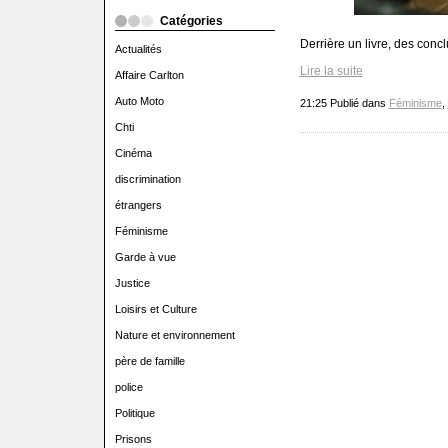
Catégories
Derrière un livre, des conc
Actualités
Lire la suite
Affaire Carlton
Auto Moto
21:25 Publié dans
Féminisme
,
Chti
Cinéma
discrimination
étrangers
Féminisme
Garde à vue
Justice
Loisirs et Culture
Nature et environnement
père de famille
police
Politique
Prisons