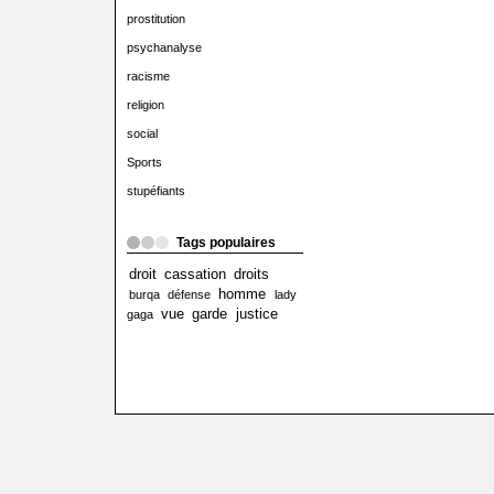
prostitution
psychanalyse
racisme
religion
social
Sports
stupéfiants
Tags populaires
droit
cassation
droits
homme
burqa
défense
lady
vue
garde
justice
gaga