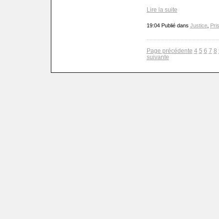
Lire la suite
19:04 Publié dans
Justice
,
Pri
Page précédente
4
5
6
7
8
suivante