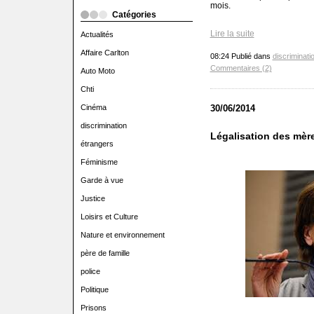
mois.
Catégories
Lire la suite
Actualités
Affaire Carlton
08:24 Publié dans
discriminati
Commentaires (2)
Auto Moto
Chti
Cinéma
30/06/2014
discrimination
Légalisation des mèr
étrangers
Féminisme
Garde à vue
Justice
Loisirs et Culture
Nature et environnement
père de famille
police
Politique
Prisons