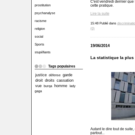
C'est vendredi dernier que 
cette pratique.
prostitution
psychanalyse
Lire la suite
racisme
15:48 Publié dans
discriminati
(0)
religion
social
Sports
19/06/2014
stupéfiants
La statistique la plus 
Tags populaires
justice
garde
défense
droit
droits
cassation
vue
homme
burqa
lady
gaga
Autant le dire tout de suite,
partout...