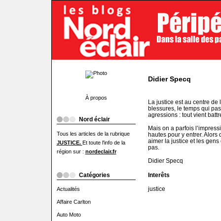
Didier Specq
À propos
La justice est au centre de l
blessures, le temps qui pass
agressions : tout vient battr
Nord éclair
Mais on a parfois l’impress
Tous les articles de la rubrique
hautes pour y entrer. Alors 
aimer la justice et les gens
JUSTICE.
Et toute l'info de la
pas.
région sur :
nordeclair.fr
Didier Specq
Interêts
Catégories
justice
Actualités
Affaire Carlton
Auto Moto