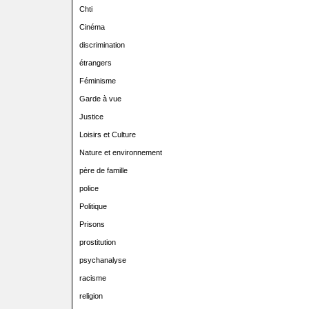
Chti
Cinéma
discrimination
étrangers
Féminisme
Garde à vue
Justice
Loisirs et Culture
Nature et environnement
père de famille
police
Politique
Prisons
prostitution
psychanalyse
racisme
religion