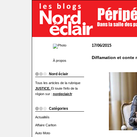
17/06/2015
Diffamation et conte 
À propos
Nord éclair
Tous les articles de la rubrique
JUSTICE.
Et toute l'info de la
région sur :
nordeclair.fr
Catégories
Actualités
Affaire Carlton
Auto Moto