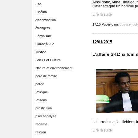
Ainsi donc, Anne Hidalgo, ma
Chti
Qatar attaque un homme pol
Cinéma
Lire la suite
discrimination
17:15 Publié dans
Justice
,
pol
étrangers
Féminisme
12/01/2015
Garde à vue
Justice
L'affaire SK1: si loin 
Loisirs et Culture
Nature et environnement
père de famille
police
Politique
Prisons
prostitution
psychanalyse
Le terrorisme, les fichiers, 
racisme
Lire la suite
religion