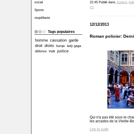
22:45 Publié dans
Justice
,
pol
social
(1)
Sports
stupéfiants
12/12/2013
Tags populaires
Roman policier: Dernie
homme
cassation
garde
droit
droits
burqa
lady gaga
vue
justice
défense
Qui n'a pas été sous le char
les arcades de la Vieille-Bo
Lire la suite