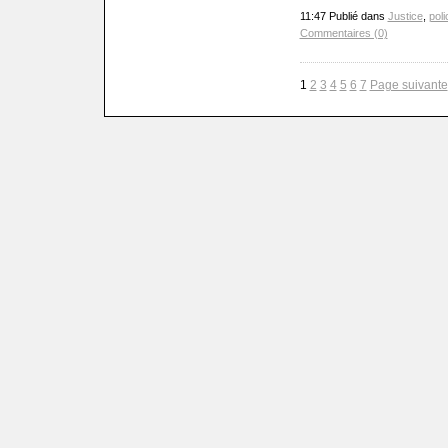
11:47 Publié dans
Justice
,
poli
Commentaires (0)
1
2
3
4
5
6
7
Page suivante