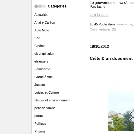
Le gouvernement va s'emplo
Catégories
Pas facile.
Lire la suite
Actualités
Affaire Carlton
10:45 Publié dans
Féminisme
,
Commentaires (2)
Auto Moto
Chti
Cinéma
19/10/2012
discrimination
Créteil: un document
étrangers
Féminisme
Garde à vue
Justice
Loisirs et Culture
Nature et environnement
père de famille
police
Politique
Prisons