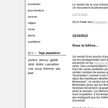
prostitution
Le verdict de la cour d'ass
Un document bouleversant é
psychanalyse
Lire la suite
racisme
09:15 Publié dans
Féminisme
,
religion
social
12/10/2012
Sports
stupéfiants
Osez la bêtise...
Tags populaires
Un verdict d'un procès d'as
car les protagonistes sont 
justice
garde
défense
ancienne où les
preuves et
droit
droits
cassation
rares. Des condamnations q
vue
homme
burqa
lady
hors de cause partielles po
certain nombre de jeunes ge
gaga
"tournantes" comme il est 
dans des banlieues déshérit
féminisme", ce verdict est 
féministes (pour qui les fe
hommes forcément coupable
jurés le dossier. Les fémin
sont coupables. Il est temps
qui expliquait que les imbéc
reconnaît.