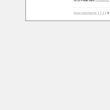
09:10 Publié dans
Féminisme
,
Page précédente
1
2
3
4
5